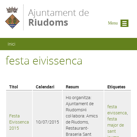
Vés al contingut
Ajuntament de
Riudoms
Menu
Esteu aquí
Inici
festa eivissenca
Títol
Calendari
Resum
Etiquetes
Ho organitza:
Ajuntament de
festa
RiudomsHi
eivissenca
,
Festa
col·labora: Amics
festa
Eivissenca
10/07/2015
de Riudoms,
major de
2015
Restaurant-
sant
Braseria Sant