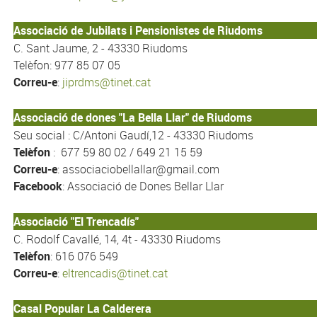
Associació de Jubilats i Pensionistes de Riudoms
C. Sant Jaume, 2 - 43330 Riudoms
Telèfon: 977 85 07 05
Correu-e
:
jiprdms@tinet.cat
Associació de dones "La Bella Llar" de Riudoms
Seu social : C/Antoni Gaudí,12 - 43330 Riudoms
Telèfon
: 677 59 80 02 / 649 21 15 59
Correu-e
: associaciobellallar@gmail.com
Facebook
: Associació de Dones Bellar Llar
Associació "El Trencadís"
C. Rodolf Cavallé, 14, 4t - 43330 Riudoms
Telèfon
: 616 076 549
Correu-e
:
eltrencadis@tinet.cat
Casal Popular La Calderera