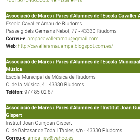
788156754663083/?ref=ts&fref=ts
Associació de Mares i Pares d'Alumnes de l'Escola Cavaller 
Escola Cavaller Arnau de Riudoms
Passeig dels Germans Nebot, 77 - 43330 Riudoms
Correu-e
:
ampacavallerarnau@gmail.com
Web
:
http://cavallerarnauampa.blogspot.com.es/
Associació de Mares i Pares d'Alumnes de l'Escola Municipa
Música
Escola Municipal de Música de Riudoms
C. de la Música, 4 - 43330 Riudoms
Telèfon
: 977 85 02 87
Associació de Mares i Pares d'Alumnes de l'Institut Joan Gu
Gispert
Institut Joan Guinjoan Gispert
C. de Baltasar de Toda i Tàpies, s/n - 43330 Riudoms
Correu-e
:
ampa_ies@yahoo.es