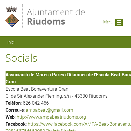
Vés al contingut
Ajuntament de
Riudoms
Menu
Esteu aquí
Inici
Socials
Associació de Mares i Pares d'Alumnes de l'Escola Beat Bo
Gran
Escola Beat Bonaventura Gran
C. de Sir Alexander Fleming, s/n - 43330 Riudoms
Telèfon
: 626 042 466
Correu-e
:
ampabeat@gmail.com
Web
:
http://www.ampabeatriudoms.org
Facebook
:
https://www.facebook.com/AMPA-Beat-Bonaventu