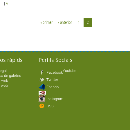
|
T
|
V
« primer
‹ anterior
1
2
ços ràpids
Perfils Socials
legal
Youtube
Facebook
ica de galetes
Twitter
 web
x web
Ebando
Instagram
RSS