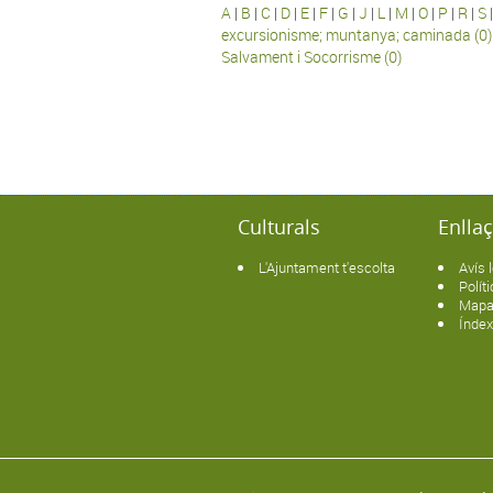
A
|
B
|
C
|
D
|
E
|
F
|
G
|
J
|
L
|
M
|
O
|
P
|
R
|
S
excursionisme; muntanya; caminada (0)
Salvament i Socorrisme (0)
Pàgines
Culturals
Enlla
L'Ajuntament t'escolta
Avís 
Polít
Mapa
Índe