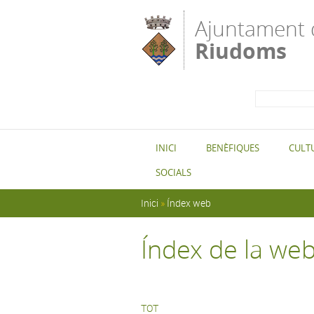
Vés al contingut
Ajuntament 
Riudoms
Formula
Cerca
cerca
INICI
BENÈFIQUES
CULT
SOCIALS
Esteu aquí
Inici
»
Índex web
Índex de la we
TOT