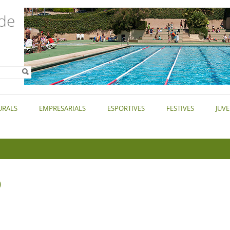
de
ri de
URALS
EMPRESARIALS
ESPORTIVES
FESTIVES
JUVE
b