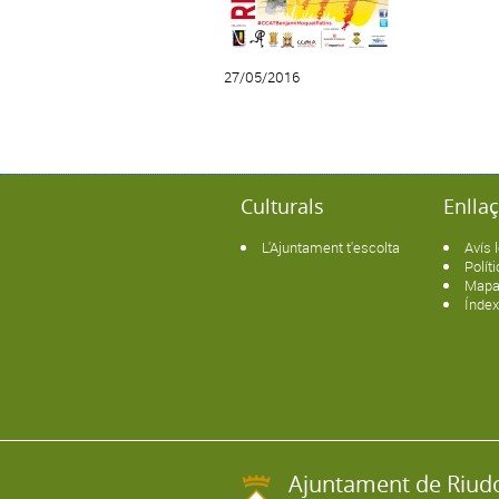
27/05/2016
Culturals
Enlla
L'Ajuntament t'escolta
Avís 
Polít
Mapa
Índe
Ajuntament de Riu