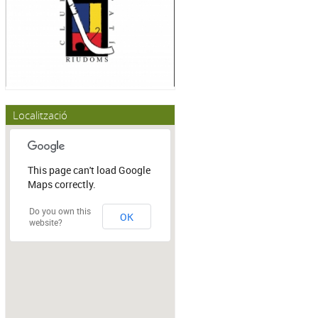
Localització
This page can't load Google
Maps correctly.
Do you own this
OK
website?