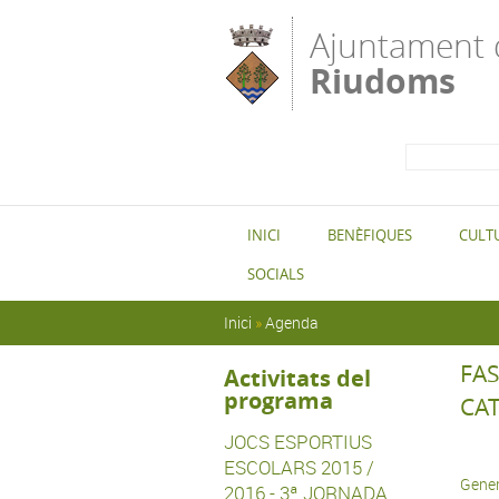
Vés al contingut
Ajuntament 
Riudoms
Formula
Cerca
cerca
INICI
BENÈFIQUES
CULT
SOCIALS
Esteu aquí
Inici
»
Agenda
FAS
Activitats del
programa
CA
JOCS ESPORTIUS
ESCOLARS 2015 /
Gener
2016 - 3ª JORNADA