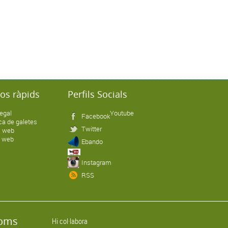
ços ràpids
Perfils Socials
legal
Youtube
Facebook
ica de galetes
Twitter
 web
x web
Ebando
Instagram
RSS
doms
Hi col·labora