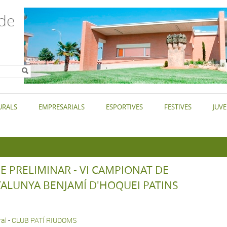
de
ri de
URALS
EMPRESARIALS
ESPORTIVES
FESTIVES
JUVE
E PRELIMINAR - VI CAMPIONAT DE
TALUNYA BENJAMÍ D'HOQUEI PATINS
al
-
CLUB PATÍ RIUDOMS